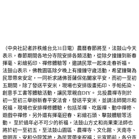
（中央社記者許秩維台北31日電）農曆春節將至，法鼓山今天
表示，春節期間各地分寺院安排各類活動，從除夕撞鐘到新春
揮毫、彩繪拓印、禪修體驗等，邀請民眾一起來走春祈福。
法鼓山表示，佛教園區除夕晚上有撞鐘守歲活動，希望鐘聲為
民眾帶來安定，一同祈求諸佛菩薩保佑闔家平安，而初一至初
五期間，除了發送平安米，現場也安排版畫拓印、手帕拓染、
創意手工書等體驗活動，讓民眾親自DIY。 北投農禪寺則於
初一至初三舉辦新春平安法會，發送平安米，並請法師開示和
祝福，現場也安排禪修體驗，包括茶禪、吃飯禪、動中禪修、
遊戲中禪修，另外還有揮毫迎春、彩繪石頭、擊鼓體驗等活
動。 至於過年必不可少的祈福，法鼓山方丈和尚果東法師也
將於初一至初五，至法鼓山園區、農禪寺、文化館、天南寺、
齋明寺、安和分院等地，為民眾帶來祝福；元宵節前，各分寺