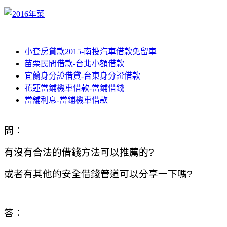
小套房貸款2015-南投汽車借款免留車
苗栗民間借款-台北小額借款
宜蘭身分證借貸-台東身分證借款
花蓮當鋪機車借款-當鋪借錢
當舖利息-當鋪機車借款
問：
有沒有合法的借錢方法可以推薦的?
或者有其他的安全借錢管道可以分享一下嗎?
答：