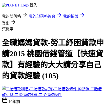
登入
我的部落格
我的部落格後台
我的帳號
登出
汽機車
全職媽媽貸款-勞工紓困貸款申
請2015 桃園借錢管道【快速貸
款】有經驗的大大請分享自己
的貸款經驗 (105)
二胎借
款利息-二胎借款試算-二胎借款條件
10年前